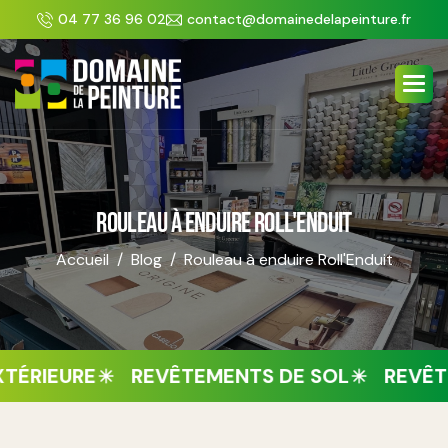
Panneau de gestion des cookies
04 77 36 96 02
contact@domainedelapeinture.fr
ROULEAU À ENDUIRE ROLL'ENDUIT
Accueil
Blog
Rouleau à enduire Roll'Enduit
ÉRIEURE
REVÊTEMENTS DE SOL
REVÊTE