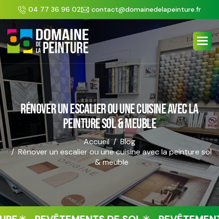
Panneau de gestion des cookies
04 77 36 96 02
contact@domainedelapeinture.fr
RÉNOVER UN ESCALIER OU UNE CUISINE AVEC LA
PEINTURE SOL & MEUBLE
Accueil
Blog
Rénover un escalier ou une cuisine avec la peinture sol
& meuble