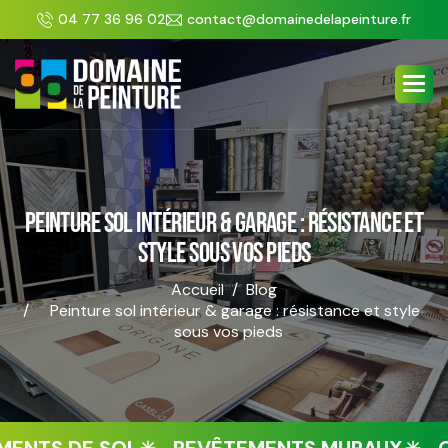
Panneau de gestion des cookies
04 77 36 96 02
contact@domainedelapeinture.fr
PEINTURE SOL INTÉRIEUR & GARAGE : RÉSISTANCE ET
STYLE SOUS VOS PIEDS
Accueil
Blog
Peinture sol intérieur & garage : résistance et style
sous vos pieds