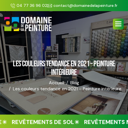
Panneau de gestion des cookies
04 77 36 96 02
contact@domainedelapeinture.fr
LES COULEURS TENDANCE EN 2021 – PEINTURE
INTÉRIEURE
Accueil
Blog
Les couleurs tendance en 2021 – Peinture intérieure
REVÊTEMENTS DE SOL
REVÊTEMENTS MUR